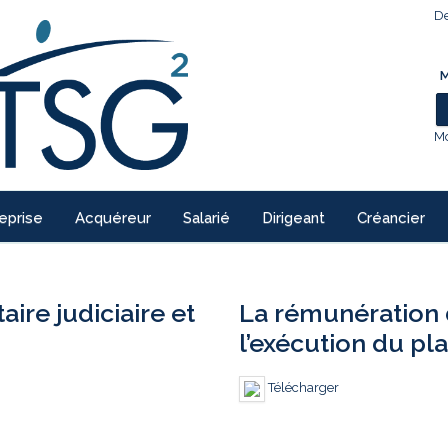
De
M
Mo
eprise
Acquéreur
Salarié
Dirigeant
Créancier
re judiciaire et
La rémunération 
l’exécution du pl
Télécharger