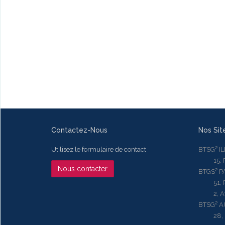
Contactez-Nous
Nos Sit
Utilisez le formulaire de contact
BTSG² I
15, Rue
Nous contacter
BTGS² P
51, Rue
2, Aven
BTSG² 
28, Ru