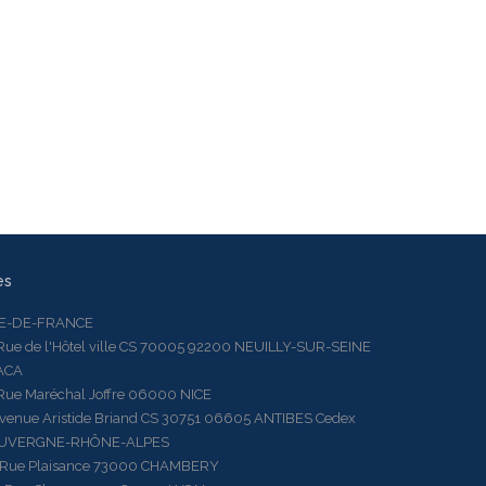
es
LE-DE-FRANCE
 de l'Hôtel ville CS 70005 92200 NEUILLY-SUR-SEINE
ACA
 Maréchal Joffre 06000 NICE
ue Aristide Briand CS 30751 06605 ANTIBES Cedex
AUVERGNE-RHÔNE-ALPES
e Plaisance 73000 CHAMBERY