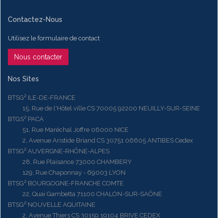
Contactez-Nous
Utilisez le formulaire de contact
Nous contacter
Nos Sites
BTSG² ILE-DE-FRANCE
15, Rue de l'Hôtel ville CS 70005 92200 NEUILLY-SUR-SEINE
BTGS² PACA
51, Rue Maréchal Joffre 06000 NICE
2, Avenue Aristide Briand CS 30751 06605 ANTIBES Cedex
BTSG² AUVERGNE-RHÔNE-ALPES
28, Rue Plaisance 73000 CHAMBERY
129, Rue Chaponnay - 69003 LYON
BTSG² BOURGOGNE-FRANCHE COMTE
22, Quai Gambetta 71100 CHALON-SUR-SAÔNE
BTSG² NOUVELLE AQUITAINE
2, Avenue Thiers CS 30159 19104 BRIVE CEDEX