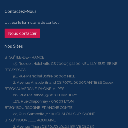
Contactez-Nous
Utilisez le formulaire de contact
Nous contacter
Nos Sites
BTSG² ILE-DE-FRANCE
15, Rue de l'Hôtel ville CS 70005 92200 NEUILLY-SUR-SEINE
BTGS² PACA
51, Rue Maréchal Joffre 06000 NICE
2, Avenue Aristide Briand CS 30751 06605 ANTIBES Cedex
BTSG² AUVERGNE-RHÔNE-ALPES
28, Rue Plaisance 73000 CHAMBERY
129, Rue Chaponnay - 69003 LYON
BTSG² BOURGOGNE-FRANCHE COMTE
22, Quai Gambetta 71100 CHALON-SUR-SAÔNE
BTSG² NOUVELLE AQUITAINE
2, Avenue Thiers CS 30159 19104 BRIVE CEDEX