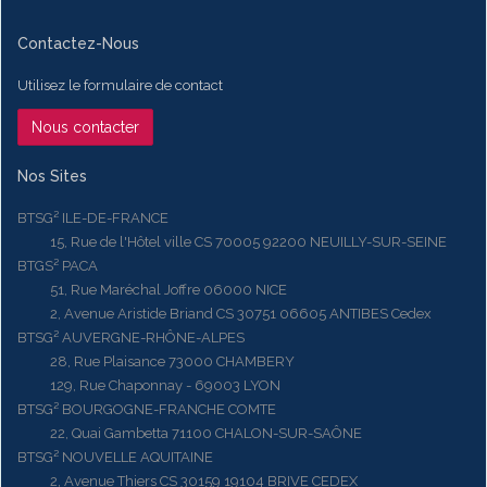
Contactez-Nous
Utilisez le formulaire de contact
Nous contacter
Nos Sites
BTSG² ILE-DE-FRANCE
15, Rue de l'Hôtel ville CS 70005 92200 NEUILLY-SUR-SEINE
BTGS² PACA
51, Rue Maréchal Joffre 06000 NICE
2, Avenue Aristide Briand CS 30751 06605 ANTIBES Cedex
BTSG² AUVERGNE-RHÔNE-ALPES
28, Rue Plaisance 73000 CHAMBERY
129, Rue Chaponnay - 69003 LYON
BTSG² BOURGOGNE-FRANCHE COMTE
22, Quai Gambetta 71100 CHALON-SUR-SAÔNE
BTSG² NOUVELLE AQUITAINE
2, Avenue Thiers CS 30159 19104 BRIVE CEDEX