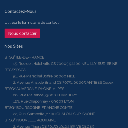
Contactez-Nous
Utilisez le formulaire de contact
Nous contacter
Nos Sites
BTSG² ILE-DE-FRANCE
15, Rue de l'Hôtel ville CS 70005 92200 NEUILLY-SUR-SEINE
BTGS² PACA
51, Rue Maréchal Joffre 06000 NICE
2, Avenue Aristide Briand CS 30751 06605 ANTIBES Cedex
BTSG² AUVERGNE-RHÔNE-ALPES
28, Rue Plaisance 73000 CHAMBERY
129, Rue Chaponnay - 69003 LYON
BTSG² BOURGOGNE-FRANCHE COMTE
22, Quai Gambetta 71100 CHALON-SUR-SAÔNE
BTSG² NOUVELLE AQUITAINE
2, Avenue Thiers CS 30159 19104 BRIVE CEDEX