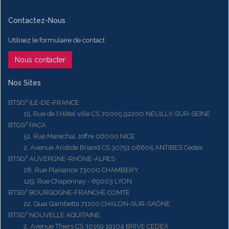
Contactez-Nous
Utilisez le formulaire de contact
Nous contacter
Nos Sites
BTSG² ILE-DE-FRANCE
15, Rue de l'Hôtel ville CS 70005 92200 NEUILLY-SUR-SEINE
BTGS² PACA
51, Rue Maréchal Joffre 06000 NICE
2, Avenue Aristide Briand CS 30751 06605 ANTIBES Cedex
BTSG² AUVERGNE-RHÔNE-ALPES
28, Rue Plaisance 73000 CHAMBERY
129, Rue Chaponnay - 69003 LYON
BTSG² BOURGOGNE-FRANCHE COMTE
22, Quai Gambetta 71100 CHALON-SUR-SAÔNE
BTSG² NOUVELLE AQUITAINE
2, Avenue Thiers CS 30159 19104 BRIVE CEDEX