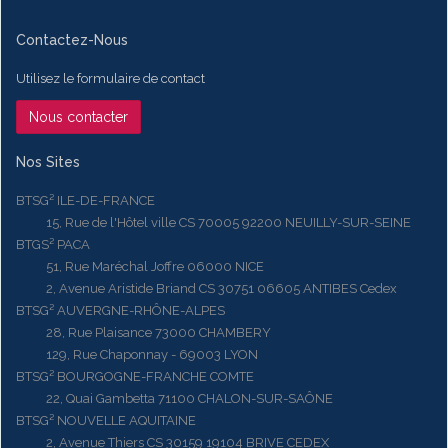
Contactez-Nous
Utilisez le formulaire de contact
Nous contacter
Nos Sites
BTSG² ILE-DE-FRANCE
15, Rue de l'Hôtel ville CS 70005 92200 NEUILLY-SUR-SEINE
BTGS² PACA
51, Rue Maréchal Joffre 06000 NICE
2, Avenue Aristide Briand CS 30751 06605 ANTIBES Cedex
BTSG² AUVERGNE-RHÔNE-ALPES
28, Rue Plaisance 73000 CHAMBERY
129, Rue Chaponnay - 69003 LYON
BTSG² BOURGOGNE-FRANCHE COMTE
22, Quai Gambetta 71100 CHALON-SUR-SAÔNE
BTSG² NOUVELLE AQUITAINE
2, Avenue Thiers CS 30159 19104 BRIVE CEDEX