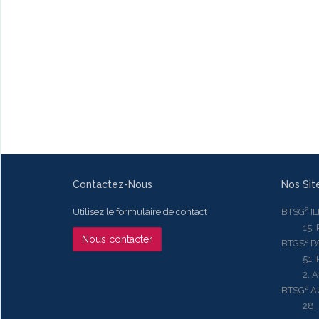
Contactez-Nous
Nos Sit
Utilisez le formulaire de contact
BTSG² I
15, Rue
Nous contacter
BTGS² P
51, Rue
2, Aven
BTSG² 
28, Ru