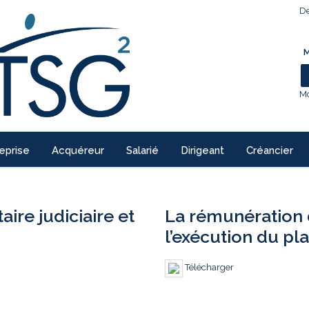
De
M
Mo
eprise
Acquéreur
Salarié
Dirigeant
Créancier
re judiciaire et
La rémunération 
l’exécution du pl
Télécharger