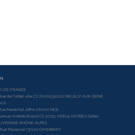
es
LE-DE-FRANCE
 de l'Hôtel ville CS 70005 92200 NEUILLY-SUR-SEINE
ACA
 Maréchal Joffre 06000 NICE
ue Aristide Briand CS 30751 06605 ANTIBES Cedex
AUVERGNE-RHÔNE-ALPES
e Plaisance 73000 CHAMBERY