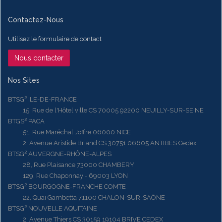
Contactez-Nous
Utilisez le formulaire de contact
Nous contacter
Nos Sites
BTSG² ILE-DE-FRANCE
15, Rue de l'Hôtel ville CS 70005 92200 NEUILLY-SUR-SEINE
BTGS² PACA
51, Rue Maréchal Joffre 06000 NICE
2, Avenue Aristide Briand CS 30751 06605 ANTIBES Cedex
BTSG² AUVERGNE-RHÔNE-ALPES
28, Rue Plaisance 73000 CHAMBERY
129, Rue Chaponnay - 69003 LYON
BTSG² BOURGOGNE-FRANCHE COMTE
22, Quai Gambetta 71100 CHALON-SUR-SAÔNE
BTSG² NOUVELLE AQUITAINE
2, Avenue Thiers CS 30159 19104 BRIVE CEDEX