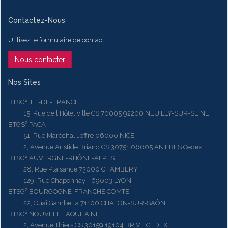
Contactez-Nous
Utilisez le formulaire de contact
Nous contacter
Nos Sites
BTSG² ILE-DE-FRANCE
15, Rue de l'Hôtel ville CS 70005 92200 NEUILLY-SUR-SEINE
BTGS² PACA
51, Rue Maréchal Joffre 06000 NICE
2, Avenue Aristide Briand CS 30751 06605 ANTIBES Cedex
BTSG² AUVERGNE-RHÔNE-ALPES
28, Rue Plaisance 73000 CHAMBERY
129, Rue Chaponnay - 69003 LYON
BTSG² BOURGOGNE-FRANCHE COMTE
22, Quai Gambetta 71100 CHALON-SUR-SAÔNE
BTSG² NOUVELLE AQUITAINE
2, Avenue Thiers CS 30159 19104 BRIVE CEDEX