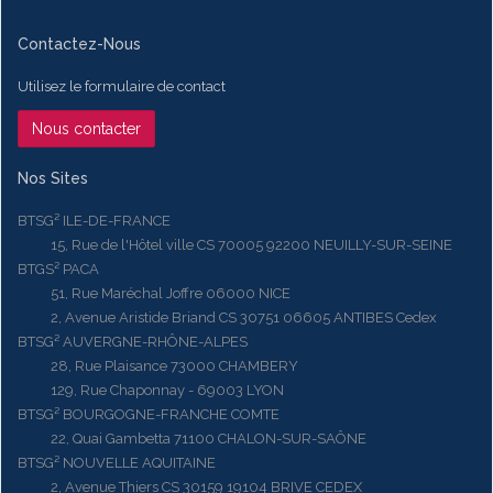
Contactez-Nous
Utilisez le formulaire de contact
Nous contacter
Nos Sites
BTSG² ILE-DE-FRANCE
15, Rue de l'Hôtel ville CS 70005 92200 NEUILLY-SUR-SEINE
BTGS² PACA
51, Rue Maréchal Joffre 06000 NICE
2, Avenue Aristide Briand CS 30751 06605 ANTIBES Cedex
BTSG² AUVERGNE-RHÔNE-ALPES
28, Rue Plaisance 73000 CHAMBERY
129, Rue Chaponnay - 69003 LYON
BTSG² BOURGOGNE-FRANCHE COMTE
22, Quai Gambetta 71100 CHALON-SUR-SAÔNE
BTSG² NOUVELLE AQUITAINE
2, Avenue Thiers CS 30159 19104 BRIVE CEDEX