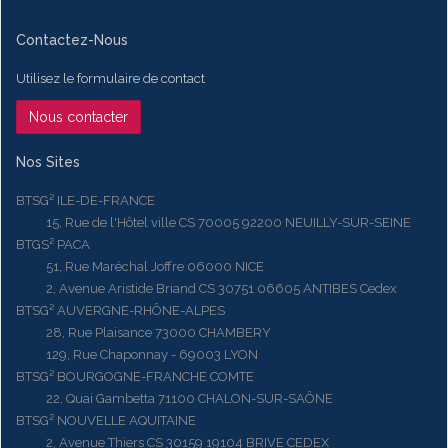
Contactez-Nous
Utilisez le formulaire de contact
Nous contacter
Nos Sites
BTSG² ILE-DE-FRANCE
15, Rue de l'Hôtel ville CS 70005 92200 NEUILLY-SUR-SEINE
BTGS² PACA
51, Rue Maréchal Joffre 06000 NICE
2, Avenue Aristide Briand CS 30751 06605 ANTIBES Cedex
BTSG² AUVERGNE-RHÔNE-ALPES
28, Rue Plaisance 73000 CHAMBERY
129, Rue Chaponnay - 69003 LYON
BTSG² BOURGOGNE-FRANCHE COMTE
22, Quai Gambetta 71100 CHALON-SUR-SAÔNE
BTSG² NOUVELLE AQUITAINE
2, Avenue Thiers CS 30159 19104 BRIVE CEDEX