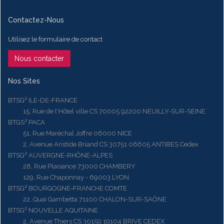
Contactez-Nous
Utilisez le formulaire de contact
Nous contacter
Nos Sites
BTSG² ILE-DE-FRANCE
15, Rue de l'Hôtel ville CS 70005 92200 NEUILLY-SUR-SEINE
BTGS² PACA
51, Rue Maréchal Joffre 06000 NICE
2, Avenue Aristide Briand CS 30751 06605 ANTIBES Cedex
BTSG² AUVERGNE-RHÔNE-ALPES
28, Rue Plaisance 73000 CHAMBERY
129, Rue Chaponnay - 69003 LYON
BTSG² BOURGOGNE-FRANCHE COMTE
22, Quai Gambetta 71100 CHALON-SUR-SAÔNE
BTSG² NOUVELLE AQUITAINE
2, Avenue Thiers CS 30159 19104 BRIVE CEDEX