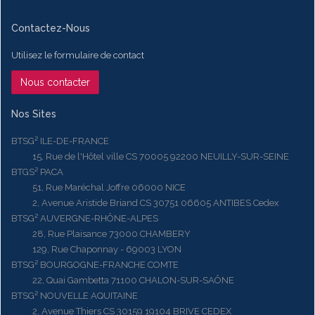
Contactez-Nous
Utilisez le formulaire de contact
Nous contacter
Nos Sites
BTSG² ILE-DE-FRANCE
15, Rue de l'Hôtel ville CS 70005 92200 NEUILLY-SUR-SEINE
BTGS² PACA
51, Rue Maréchal Joffre 06000 NICE
2, Avenue Aristide Briand CS 30751 06605 ANTIBES Cedex
BTSG² AUVERGNE-RHÔNE-ALPES
28, Rue Plaisance 73000 CHAMBERY
129, Rue Chaponnay - 69003 LYON
BTSG² BOURGOGNE-FRANCHE COMTE
22, Quai Gambetta 71100 CHALON-SUR-SAÔNE
BTSG² NOUVELLE AQUITAINE
2, Avenue Thiers CS 30159 19104 BRIVE CEDEX