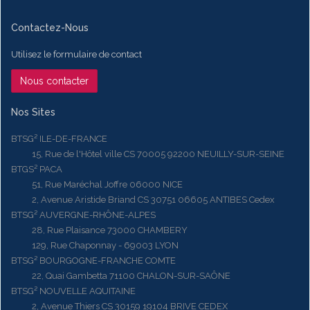
Contactez-Nous
Utilisez le formulaire de contact
Nous contacter
Nos Sites
BTSG² ILE-DE-FRANCE
15, Rue de l'Hôtel ville CS 70005 92200 NEUILLY-SUR-SEINE
BTGS² PACA
51, Rue Maréchal Joffre 06000 NICE
2, Avenue Aristide Briand CS 30751 06605 ANTIBES Cedex
BTSG² AUVERGNE-RHÔNE-ALPES
28, Rue Plaisance 73000 CHAMBERY
129, Rue Chaponnay - 69003 LYON
BTSG² BOURGOGNE-FRANCHE COMTE
22, Quai Gambetta 71100 CHALON-SUR-SAÔNE
BTSG² NOUVELLE AQUITAINE
2, Avenue Thiers CS 30159 19104 BRIVE CEDEX