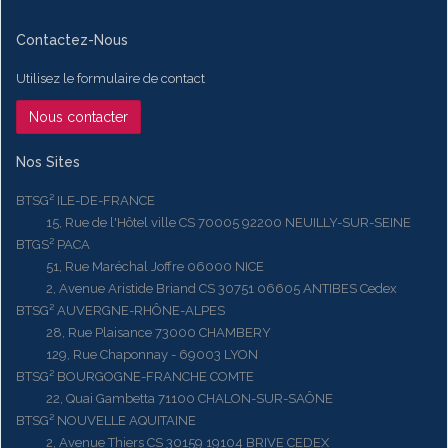
Contactez-Nous
Utilisez le formulaire de contact
Nous contacter
Nos Sites
BTSG² ILE-DE-FRANCE
15, Rue de l'Hôtel ville CS 70005 92200 NEUILLY-SUR-SEINE
BTGS² PACA
51, Rue Maréchal Joffre 06000 NICE
2, Avenue Aristide Briand CS 30751 06605 ANTIBES Cedex
BTSG² AUVERGNE-RHÔNE-ALPES
28, Rue Plaisance 73000 CHAMBERY
129, Rue Chaponnay - 69003 LYON
BTSG² BOURGOGNE-FRANCHE COMTE
22, Quai Gambetta 71100 CHALON-SUR-SAÔNE
BTSG² NOUVELLE AQUITAINE
2, Avenue Thiers CS 30159 19104 BRIVE CEDEX