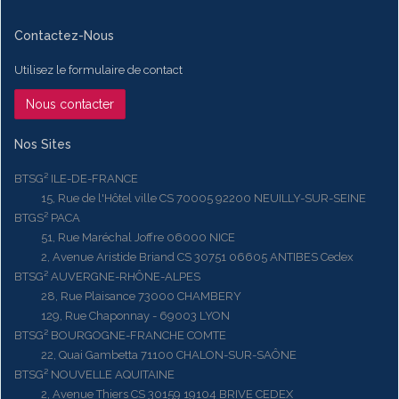
Contactez-Nous
Utilisez le formulaire de contact
Nous contacter
Nos Sites
BTSG² ILE-DE-FRANCE
15, Rue de l'Hôtel ville CS 70005 92200 NEUILLY-SUR-SEINE
BTGS² PACA
51, Rue Maréchal Joffre 06000 NICE
2, Avenue Aristide Briand CS 30751 06605 ANTIBES Cedex
BTSG² AUVERGNE-RHÔNE-ALPES
28, Rue Plaisance 73000 CHAMBERY
129, Rue Chaponnay - 69003 LYON
BTSG² BOURGOGNE-FRANCHE COMTE
22, Quai Gambetta 71100 CHALON-SUR-SAÔNE
BTSG² NOUVELLE AQUITAINE
2, Avenue Thiers CS 30159 19104 BRIVE CEDEX