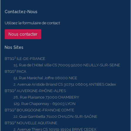
Contactez-Nous
Utilisez le formulaire de contact
Nous contacter
Nos Sites
BTSG² ILE-DE-FRANCE
15, Rue de l'Hôtel ville CS 70005 92200 NEUILLY-SUR-SEINE
BTGS² PACA
51, Rue Maréchal Joffre 06000 NICE
2, Avenue Aristide Briand CS 30751 06605 ANTIBES Cedex
BTSG² AUVERGNE-RHÔNE-ALPES
28, Rue Plaisance 73000 CHAMBERY
129, Rue Chaponnay - 69003 LYON
BTSG² BOURGOGNE-FRANCHE COMTE
22, Quai Gambetta 71100 CHALON-SUR-SAÔNE
BTSG² NOUVELLE AQUITAINE
2, Avenue Thiers CS 30159 19104 BRIVE CEDEX