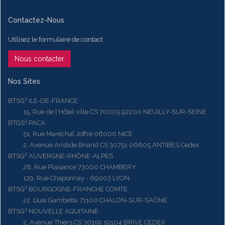
Contactez-Nous
Utilisez le formulaire de contact
Nous contacter
Nos Sites
BTSG² ILE-DE-FRANCE
15, Rue de l'Hôtel ville CS 70005 92200 NEUILLY-SUR-SEINE
BTGS² PACA
51, Rue Maréchal Joffre 06000 NICE
2, Avenue Aristide Briand CS 30751 06605 ANTIBES Cedex
BTSG² AUVERGNE-RHÔNE-ALPES
28, Rue Plaisance 73000 CHAMBERY
129, Rue Chaponnay - 69003 LYON
BTSG² BOURGOGNE-FRANCHE COMTE
22, Quai Gambetta 71100 CHALON-SUR-SAÔNE
BTSG² NOUVELLE AQUITAINE
2, Avenue Thiers CS 30159 19104 BRIVE CEDEX