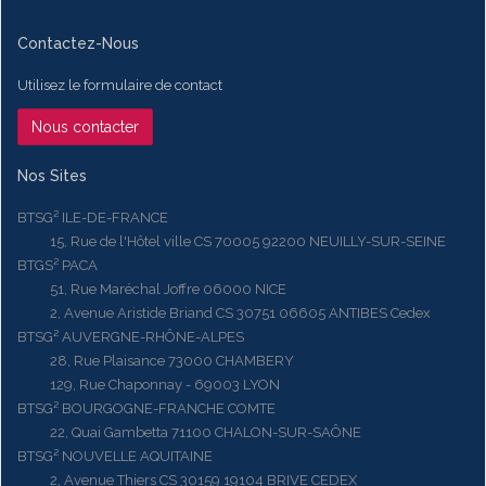
Contactez-Nous
Utilisez le formulaire de contact
Nous contacter
Nos Sites
BTSG² ILE-DE-FRANCE
15, Rue de l'Hôtel ville CS 70005 92200 NEUILLY-SUR-SEINE
BTGS² PACA
51, Rue Maréchal Joffre 06000 NICE
2, Avenue Aristide Briand CS 30751 06605 ANTIBES Cedex
BTSG² AUVERGNE-RHÔNE-ALPES
28, Rue Plaisance 73000 CHAMBERY
129, Rue Chaponnay - 69003 LYON
BTSG² BOURGOGNE-FRANCHE COMTE
22, Quai Gambetta 71100 CHALON-SUR-SAÔNE
BTSG² NOUVELLE AQUITAINE
2, Avenue Thiers CS 30159 19104 BRIVE CEDEX