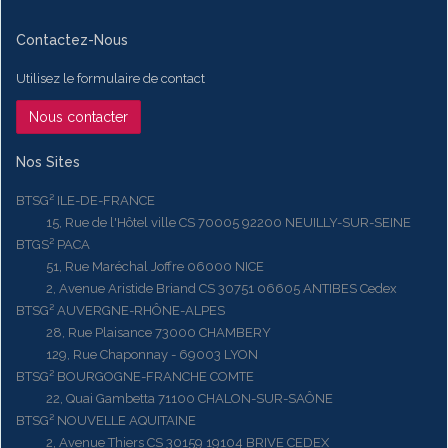
Contactez-Nous
Utilisez le formulaire de contact
Nous contacter
Nos Sites
BTSG² ILE-DE-FRANCE
15, Rue de l'Hôtel ville CS 70005 92200 NEUILLY-SUR-SEINE
BTGS² PACA
51, Rue Maréchal Joffre 06000 NICE
2, Avenue Aristide Briand CS 30751 06605 ANTIBES Cedex
BTSG² AUVERGNE-RHÔNE-ALPES
28, Rue Plaisance 73000 CHAMBERY
129, Rue Chaponnay - 69003 LYON
BTSG² BOURGOGNE-FRANCHE COMTE
22, Quai Gambetta 71100 CHALON-SUR-SAÔNE
BTSG² NOUVELLE AQUITAINE
2, Avenue Thiers CS 30159 19104 BRIVE CEDEX