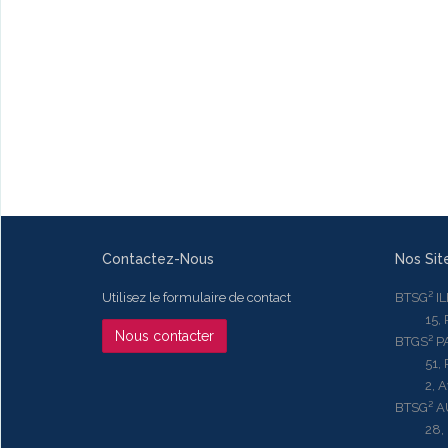
Contactez-Nous
Nos Sit
Utilisez le formulaire de contact
BTSG² I
15, Rue
Nous contacter
BTGS² P
51, Rue
2, Aven
BTSG² 
28, Ru