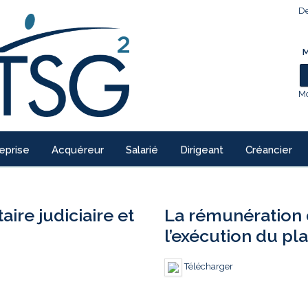
De
M
Mo
eprise
Acquéreur
Salarié
Dirigeant
Créancier
re judiciaire et
La rémunération 
l’exécution du pl
Télécharger