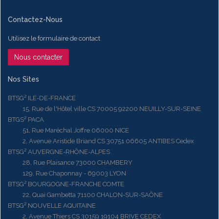
Contactez-Nous
Utilisez le formulaire de contact
Nous contacter
Nos Sites
BTSG² ILE-DE-FRANCE
15, Rue de l'Hôtel ville CS 70005 92200 NEUILLY-SUR-SEINE
BTGS² PACA
51, Rue Maréchal Joffre 06000 NICE
2, Avenue Aristide Briand CS 30751 06605 ANTIBES Cedex
BTSG² AUVERGNE-RHÔNE-ALPES
28, Rue Plaisance 73000 CHAMBERY
129, Rue Chaponnay - 69003 LYON
BTSG² BOURGOGNE-FRANCHE COMTE
22, Quai Gambetta 71100 CHALON-SUR-SAÔNE
BTSG² NOUVELLE AQUITAINE
2, Avenue Thiers CS 30159 19104 BRIVE CEDEX