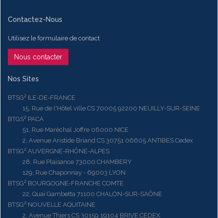
Contactez-Nous
Utilisez le formulaire de contact
Nous contacter
Nos Sites
BTSG² ILE-DE-FRANCE
15, Rue de l'Hôtel ville CS 70005 92200 NEUILLY-SUR-SEINE
BTGS² PACA
51, Rue Maréchal Joffre 06000 NICE
2, Avenue Aristide Briand CS 30751 06605 ANTIBES Cedex
BTSG² AUVERGNE-RHÔNE-ALPES
28, Rue Plaisance 73000 CHAMBERY
129, Rue Chaponnay - 69003 LYON
BTSG² BOURGOGNE-FRANCHE COMTE
22, Quai Gambetta 71100 CHALON-SUR-SAÔNE
BTSG² NOUVELLE AQUITAINE
2, Avenue Thiers CS 30159 19104 BRIVE CEDEX