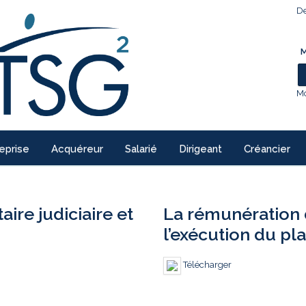
De
M
Mo
eprise
Acquéreur
Salarié
Dirigeant
Créancier
re judiciaire et
La rémunération 
l’exécution du pl
Télécharger