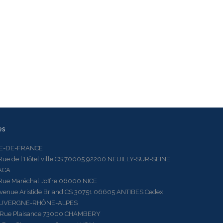
es
LE-DE-FRANCE
 de l'Hôtel ville CS 70005 92200 NEUILLY-SUR-SEINE
ACA
 Maréchal Joffre 06000 NICE
ue Aristide Briand CS 30751 06605 ANTIBES Cedex
AUVERGNE-RHÔNE-ALPES
e Plaisance 73000 CHAMBERY