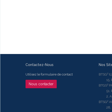
Contactez-Nous
Nos Sit
Utilisez le formulaire de contact
BTSG² I
15, Rue
Nous contacter
BTGS² P
51, Rue
2, Aven
BTSG² 
28, Ru