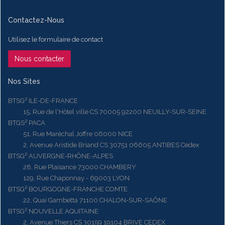
Contactez-Nous
Utilisez le formulaire de contact
Nous contacter
Nos Sites
BTSG² ILE-DE-FRANCE
15, Rue de l'Hôtel ville CS 70005 92200 NEUILLY-SUR-SEINE
BTGS² PACA
51, Rue Maréchal Joffre 06000 NICE
2, Avenue Aristide Briand CS 30751 06605 ANTIBES Cedex
BTSG² AUVERGNE-RHÔNE-ALPES
28, Rue Plaisance 73000 CHAMBERY
129, Rue Chaponnay - 69003 LYON
BTSG² BOURGOGNE-FRANCHE COMTE
22, Quai Gambetta 71100 CHALON-SUR-SAÔNE
BTSG² NOUVELLE AQUITAINE
2, Avenue Thiers CS 30159 19104 BRIVE CEDEX