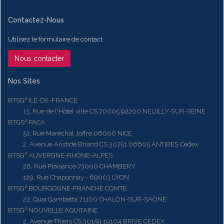
Contactez-Nous
Utilisez le formulaire de contact
Nous contacter
Nos Sites
BTSG² ILE-DE-FRANCE
15, Rue de l'Hôtel ville CS 70005 92200 NEUILLY-SUR-SEINE
BTGS² PACA
51, Rue Maréchal Joffre 06000 NICE
2, Avenue Aristide Briand CS 30751 06605 ANTIBES Cedex
BTSG² AUVERGNE-RHÔNE-ALPES
28, Rue Plaisance 73000 CHAMBERY
129, Rue Chaponnay - 69003 LYON
BTSG² BOURGOGNE-FRANCHE COMTE
22, Quai Gambetta 71100 CHALON-SUR-SAÔNE
BTSG² NOUVELLE AQUITAINE
2, Avenue Thiers CS 30159 19104 BRIVE CEDEX