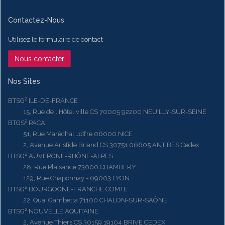
Contactez-Nous
Utilisez le formulaire de contact
Nous contacter
Nos Sites
BTSG² ILE-DE-FRANCE
15, Rue de l'Hôtel ville CS 70005 92200 NEUILLY-SUR-SEINE
BTGS² PACA
51, Rue Maréchal Joffre 06000 NICE
2, Avenue Aristide Briand CS 30751 06605 ANTIBES Cedex
BTSG² AUVERGNE-RHÔNE-ALPES
28, Rue Plaisance 73000 CHAMBERY
129, Rue Chaponnay - 69003 LYON
BTSG² BOURGOGNE-FRANCHE COMTE
22, Quai Gambetta 71100 CHALON-SUR-SAÔNE
BTSG² NOUVELLE AQUITAINE
2, Avenue Thiers CS 30159 19104 BRIVE CEDEX