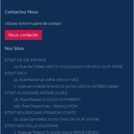
Contactez-Nous
Utilisez le formulaire de contact
Nous contacter
Nos Sites
BTSG² ILE-DE-FRANCE
15, Rue de l'Hôtel ville CS 70005 92200 NEUILLY-SUR-SEINE
BTGS² PACA
51, Rue Maréchal Joffre 06000 NICE
2, Avenue Aristide Briand CS 30751 06605 ANTIBES Cedex
BTSG² AUVERGNE-RHÔNE-ALPES
28, Rue Plaisance 73000 CHAMBERY
129, Rue Chaponnay - 69003 LYON
BTSG² BOURGOGNE-FRANCHE COMTE
22, Quai Gambetta 71100 CHALON-SUR-SAÔNE
BTSG² NOUVELLE AQUITAINE
2, Avenue Thiers CS 30159 19104 BRIVE CEDEX