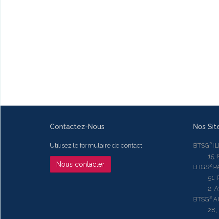
Contactez-Nous
Nos Sit
Utilisez le formulaire de contact
BTSG² I
15, Rue
Nous contacter
BTGS² P
51, Rue
2, Aven
BTSG² 
28, Ru