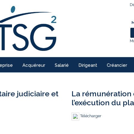
De
M
Mo
eprise
Acquéreur
Salarié
Dirigeant
Créancier
re judiciaire et
La rémunération 
l’exécution du pl
Télécharger