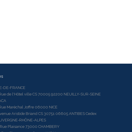
es
LE-DE-FRANCE
 de l'Hôtel ville CS 70005 92200 NEUILLY-SUR-SEINE
ACA
 Maréchal Joffre 06000 NICE
ue Aristide Briand CS 30751 06605 ANTIBES Cedex
AUVERGNE-RHÔNE-ALPES
e Plaisance 73000 CHAMBERY