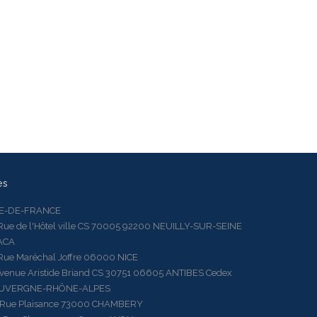
es
LE-DE-FRANCE
 de l'Hôtel ville CS 70005 92200 NEUILLY-SUR-SEINE
ACA
 Maréchal Joffre 06000 NICE
ue Aristide Briand CS 30751 06605 ANTIBES Cedex
AUVERGNE-RHÔNE-ALPES
e Plaisance 73000 CHAMBERY