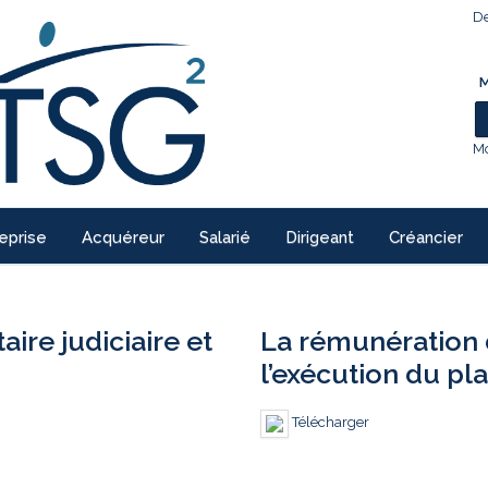
De
M
Mo
eprise
Acquéreur
Salarié
Dirigeant
Créancier
re judiciaire et
La rémunération 
l’exécution du pl
Télécharger