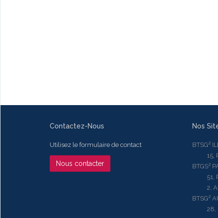
Contactez-Nous
Nos Sit
Utilisez le formulaire de contact
BTSG² I
15, Rue
Nous contacter
BTGS² P
51, Rue
2, Aven
BTSG² 
28, Ru