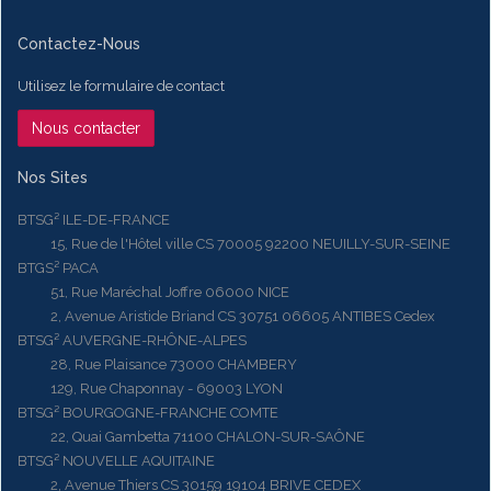
Contactez-Nous
Utilisez le formulaire de contact
Nous contacter
Nos Sites
BTSG² ILE-DE-FRANCE
15, Rue de l'Hôtel ville CS 70005 92200 NEUILLY-SUR-SEINE
BTGS² PACA
51, Rue Maréchal Joffre 06000 NICE
2, Avenue Aristide Briand CS 30751 06605 ANTIBES Cedex
BTSG² AUVERGNE-RHÔNE-ALPES
28, Rue Plaisance 73000 CHAMBERY
129, Rue Chaponnay - 69003 LYON
BTSG² BOURGOGNE-FRANCHE COMTE
22, Quai Gambetta 71100 CHALON-SUR-SAÔNE
BTSG² NOUVELLE AQUITAINE
2, Avenue Thiers CS 30159 19104 BRIVE CEDEX