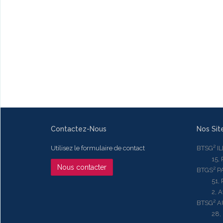
Contactez-Nous
Nos Sit
Utilisez le formulaire de contact
BTSG² I
15, Rue
Nous contacter
BTGS² P
51, Rue
2, Aven
BTSG² 
28, Ru