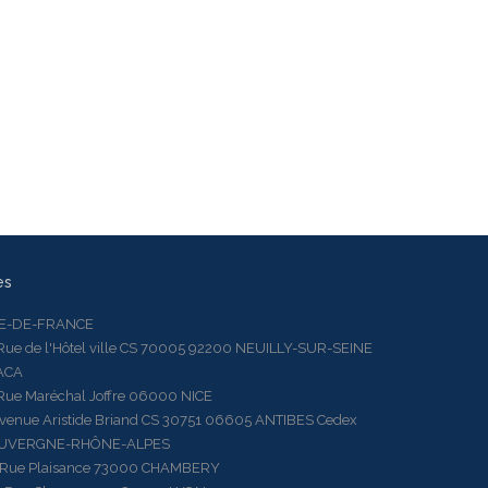
es
LE-DE-FRANCE
 de l'Hôtel ville CS 70005 92200 NEUILLY-SUR-SEINE
ACA
 Maréchal Joffre 06000 NICE
ue Aristide Briand CS 30751 06605 ANTIBES Cedex
AUVERGNE-RHÔNE-ALPES
e Plaisance 73000 CHAMBERY