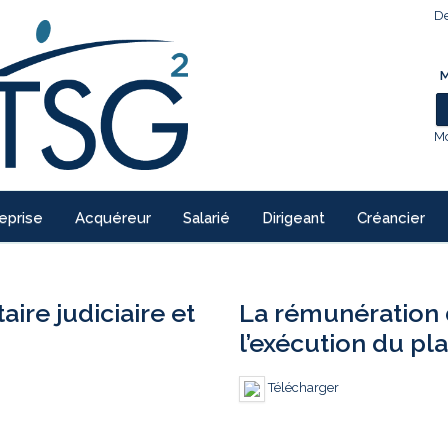
De
M
Mo
eprise
Acquéreur
Salarié
Dirigeant
Créancier
re judiciaire et
La rémunération 
l’exécution du pl
Télécharger