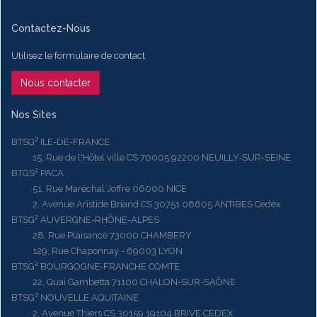
Contactez-Nous
Utilisez le formulaire de contact
Nous contacter
Nos Sites
BTSG² ILE-DE-FRANCE
15, Rue de l'Hôtel ville CS 70005 92200 NEUILLY-SUR-SEINE
BTGS² PACA
51, Rue Maréchal Joffre 06000 NICE
2, Avenue Aristide Briand CS 30751 06605 ANTIBES Cedex
BTSG² AUVERGNE-RHÔNE-ALPES
28, Rue Plaisance 73000 CHAMBERY
129, Rue Chaponnay - 69003 LYON
BTSG² BOURGOGNE-FRANCHE COMTE
22, Quai Gambetta 71100 CHALON-SUR-SAÔNE
BTSG² NOUVELLE AQUITAINE
2, Avenue Thiers CS 30159 19104 BRIVE CEDEX