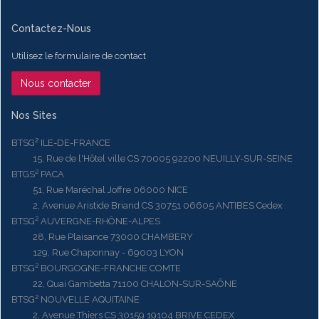
Contactez-Nous
Utilisez le formulaire de contact
Nous contacter
Nos Sites
BTSG² ILE-DE-FRANCE
15, Rue de l'Hôtel ville CS 70005 92200 NEUILLY-SUR-SEINE
BTGS² PACA
51, Rue Maréchal Joffre 06000 NICE
2, Avenue Aristide Briand CS 30751 06605 ANTIBES Cedex
BTSG² AUVERGNE-RHÔNE-ALPES
28, Rue Plaisance 73000 CHAMBERY
129, Rue Chaponnay - 69003 LYON
BTSG² BOURGOGNE-FRANCHE COMTE
22, Quai Gambetta 71100 CHALON-SUR-SAÔNE
BTSG² NOUVELLE AQUITAINE
2, Avenue Thiers CS 30159 19104 BRIVE CEDEX