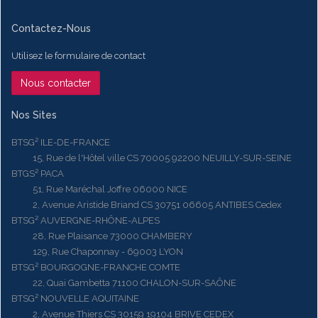
Contactez-Nous
Utilisez le formulaire de contact
Nous contacter
Nos Sites
BTSG² ILE-DE-FRANCE
15, Rue de l'Hôtel ville CS 70005 92200 NEUILLY-SUR-SEINE
BTGS² PACA
51, Rue Maréchal Joffre 06000 NICE
2, Avenue Aristide Briand CS 30751 06605 ANTIBES Cedex
BTSG² AUVERGNE-RHÔNE-ALPES
28, Rue Plaisance 73000 CHAMBERY
129, Rue Chaponnay - 69003 LYON
BTSG² BOURGOGNE-FRANCHE COMTE
22, Quai Gambetta 71100 CHALON-SUR-SAÔNE
BTSG² NOUVELLE AQUITAINE
2, Avenue Thiers CS 30159 19104 BRIVE CEDEX