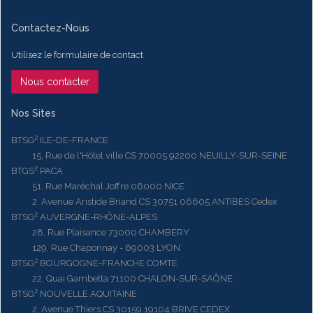
Contactez-Nous
Utilisez le formulaire de contact
Nous contacter
Nos Sites
BTSG² ILE-DE-FRANCE
15, Rue de l'Hôtel ville CS 70005 92200 NEUILLY-SUR-SEINE
BTGS² PACA
51, Rue Maréchal Joffre 06000 NICE
2, Avenue Aristide Briand CS 30751 06605 ANTIBES Cedex
BTSG² AUVERGNE-RHÔNE-ALPES
28, Rue Plaisance 73000 CHAMBERY
129, Rue Chaponnay - 69003 LYON
BTSG² BOURGOGNE-FRANCHE COMTE
22, Quai Gambetta 71100 CHALON-SUR-SAÔNE
BTSG² NOUVELLE AQUITAINE
2, Avenue Thiers CS 30159 19104 BRIVE CEDEX