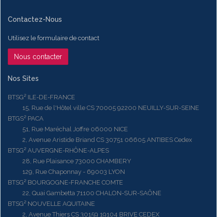
Contactez-Nous
Utilisez le formulaire de contact
Nous contacter
Nos Sites
BTSG² ILE-DE-FRANCE
15, Rue de l'Hôtel ville CS 70005 92200 NEUILLY-SUR-SEINE
BTGS² PACA
51, Rue Maréchal Joffre 06000 NICE
2, Avenue Aristide Briand CS 30751 06605 ANTIBES Cedex
BTSG² AUVERGNE-RHÔNE-ALPES
28, Rue Plaisance 73000 CHAMBERY
129, Rue Chaponnay - 69003 LYON
BTSG² BOURGOGNE-FRANCHE COMTE
22, Quai Gambetta 71100 CHALON-SUR-SAÔNE
BTSG² NOUVELLE AQUITAINE
2, Avenue Thiers CS 30159 19104 BRIVE CEDEX