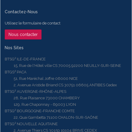
Contactez-Nous
Utilisez le formulaire de contact
Nous contacter
Nos Sites
BTSG² ILE-DE-FRANCE
15, Rue de l'Hôtel ville CS 70005 92200 NEUILLY-SUR-SEINE
BTGS² PACA
51, Rue Maréchal Joffre 06000 NICE
2, Avenue Aristide Briand CS 30751 06605 ANTIBES Cedex
BTSG² AUVERGNE-RHÔNE-ALPES
28, Rue Plaisance 73000 CHAMBERY
129, Rue Chaponnay - 69003 LYON
BTSG² BOURGOGNE-FRANCHE COMTE
22, Quai Gambetta 71100 CHALON-SUR-SAÔNE
BTSG² NOUVELLE AQUITAINE
2, Avenue Thiers CS 30159 19104 BRIVE CEDEX