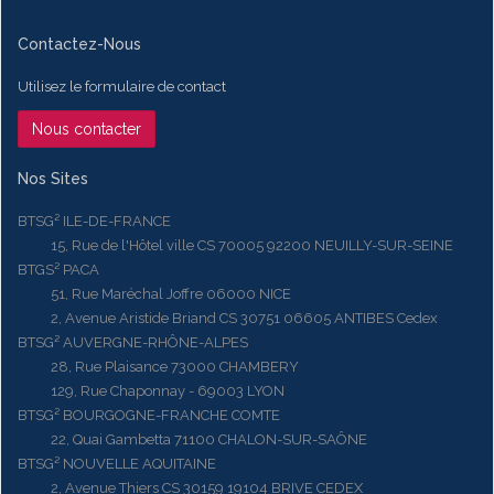
Contactez-Nous
Utilisez le formulaire de contact
Nous contacter
Nos Sites
BTSG² ILE-DE-FRANCE
15, Rue de l'Hôtel ville CS 70005 92200 NEUILLY-SUR-SEINE
BTGS² PACA
51, Rue Maréchal Joffre 06000 NICE
2, Avenue Aristide Briand CS 30751 06605 ANTIBES Cedex
BTSG² AUVERGNE-RHÔNE-ALPES
28, Rue Plaisance 73000 CHAMBERY
129, Rue Chaponnay - 69003 LYON
BTSG² BOURGOGNE-FRANCHE COMTE
22, Quai Gambetta 71100 CHALON-SUR-SAÔNE
BTSG² NOUVELLE AQUITAINE
2, Avenue Thiers CS 30159 19104 BRIVE CEDEX