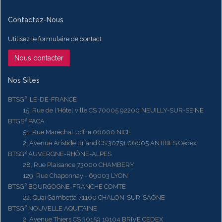
Contactez-Nous
Utilisez le formulaire de contact
Nous contacter
Nos Sites
BTSG² ILE-DE-FRANCE
15, Rue de l'Hôtel ville CS 70005 92200 NEUILLY-SUR-SEINE
BTGS² PACA
51, Rue Maréchal Joffre 06000 NICE
2, Avenue Aristide Briand CS 30751 06605 ANTIBES Cedex
BTSG² AUVERGNE-RHÔNE-ALPES
28, Rue Plaisance 73000 CHAMBERY
129, Rue Chaponnay - 69003 LYON
BTSG² BOURGOGNE-FRANCHE COMTE
22, Quai Gambetta 71100 CHALON-SUR-SAÔNE
BTSG² NOUVELLE AQUITAINE
2, Avenue Thiers CS 30159 19104 BRIVE CEDEX