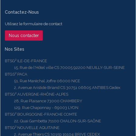
Contactez-Nous
Utilisez le formulaire de contact
Nous contacter
Nos Sites
BTSG² ILE-DE-FRANCE
15, Rue de l'Hôtel ville CS 70005 92200 NEUILLY-SUR-SEINE
BTGS² PACA
51, Rue Maréchal Joffre 06000 NICE
2, Avenue Aristide Briand CS 30751 06605 ANTIBES Cedex
BTSG² AUVERGNE-RHÔNE-ALPES
28, Rue Plaisance 73000 CHAMBERY
129, Rue Chaponnay - 69003 LYON
BTSG² BOURGOGNE-FRANCHE COMTE
22, Quai Gambetta 71100 CHALON-SUR-SAÔNE
BTSG² NOUVELLE AQUITAINE
2, Avenue Thiers CS 30159 19104 BRIVE CEDEX