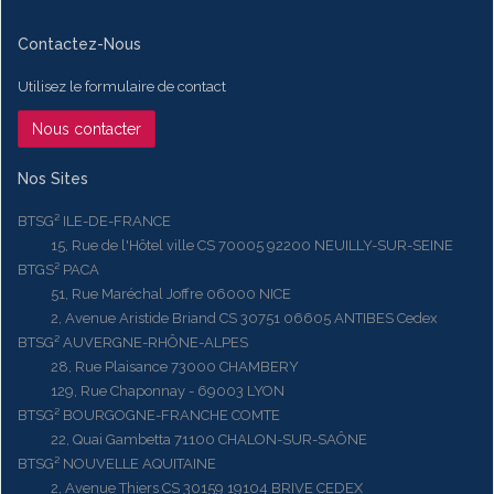
Contactez-Nous
Utilisez le formulaire de contact
Nous contacter
Nos Sites
BTSG² ILE-DE-FRANCE
15, Rue de l'Hôtel ville CS 70005 92200 NEUILLY-SUR-SEINE
BTGS² PACA
51, Rue Maréchal Joffre 06000 NICE
2, Avenue Aristide Briand CS 30751 06605 ANTIBES Cedex
BTSG² AUVERGNE-RHÔNE-ALPES
28, Rue Plaisance 73000 CHAMBERY
129, Rue Chaponnay - 69003 LYON
BTSG² BOURGOGNE-FRANCHE COMTE
22, Quai Gambetta 71100 CHALON-SUR-SAÔNE
BTSG² NOUVELLE AQUITAINE
2, Avenue Thiers CS 30159 19104 BRIVE CEDEX