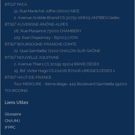
BTGS² PACA
51, Rue Maréchal Joffre 06000 NICE
2, Avenue Aristide Briand CS 30751 06605 ANTIBES Cedex
BTSG² AUVERGNE-RHÔNE-ALPES
28, Rue Plaisance 73000 CHAMBERY
129, Rue Chaponnay - 69003 LYON
BTSG² BOURGOGNE-FRANCHE COMTE
22, Quai Gambetta 71100 CHALON-SUR-SAÔNE
BTSG² NOUVELLE AQUITAINE
2, Avenue Thiers CS 30159 19104 BRIVE CEDEX
19, Bd. Victor Hugo CS 20206 87006 LIMOGES CEDEX 1
BTSG² HAUT-DE-FRANCE
Tour MERCURE - 6ème étage- 445 Boulevard Gambetta 59200
TOURCOING
Liens Utiles
Glossaire
CNAJMJ
IFPPC