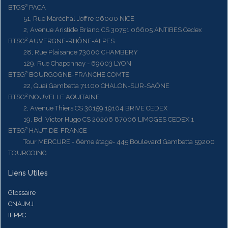
BTGS² PACA
51, Rue Maréchal Joffre 06000 NICE
2, Avenue Aristide Briand CS 30751 06605 ANTIBES Cedex
BTSG² AUVERGNE-RHÔNE-ALPES
28, Rue Plaisance 73000 CHAMBERY
129, Rue Chaponnay - 69003 LYON
BTSG² BOURGOGNE-FRANCHE COMTE
22, Quai Gambetta 71100 CHALON-SUR-SAÔNE
BTSG² NOUVELLE AQUITAINE
2, Avenue Thiers CS 30159 19104 BRIVE CEDEX
19, Bd. Victor Hugo CS 20206 87006 LIMOGES CEDEX 1
BTSG² HAUT-DE-FRANCE
Tour MERCURE - 6ème étage- 445 Boulevard Gambetta 59200
TOURCOING
Liens Utiles
Glossaire
CNAJMJ
IFPPC