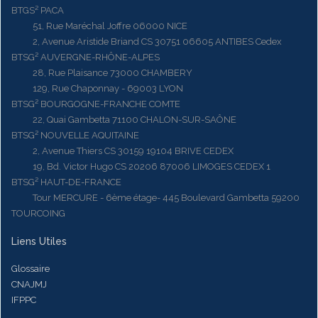
BTGS² PACA
51, Rue Maréchal Joffre 06000 NICE
2, Avenue Aristide Briand CS 30751 06605 ANTIBES Cedex
BTSG² AUVERGNE-RHÔNE-ALPES
28, Rue Plaisance 73000 CHAMBERY
129, Rue Chaponnay - 69003 LYON
BTSG² BOURGOGNE-FRANCHE COMTE
22, Quai Gambetta 71100 CHALON-SUR-SAÔNE
BTSG² NOUVELLE AQUITAINE
2, Avenue Thiers CS 30159 19104 BRIVE CEDEX
19, Bd. Victor Hugo CS 20206 87006 LIMOGES CEDEX 1
BTSG² HAUT-DE-FRANCE
Tour MERCURE - 6ème étage- 445 Boulevard Gambetta 59200
TOURCOING
Liens Utiles
Glossaire
CNAJMJ
IFPPC