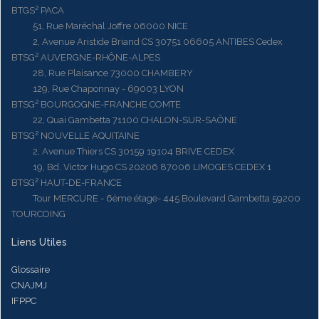
BTGS² PACA
51, Rue Maréchal Joffre 06000 NICE
2, Avenue Aristide Briand CS 30751 06605 ANTIBES Cedex
BTSG² AUVERGNE-RHÔNE-ALPES
28, Rue Plaisance 73000 CHAMBERY
129, Rue Chaponnay - 69003 LYON
BTSG² BOURGOGNE-FRANCHE COMTE
22, Quai Gambetta 71100 CHALON-SUR-SAÔNE
BTSG² NOUVELLE AQUITAINE
2, Avenue Thiers CS 30159 19104 BRIVE CEDEX
19, Bd. Victor Hugo CS 20206 87006 LIMOGES CEDEX 1
BTSG² HAUT-DE-FRANCE
Tour MERCURE - 6ème étage- 445 Boulevard Gambetta 59200
TOURCOING
Liens Utiles
Glossaire
CNAJMJ
IFPPC