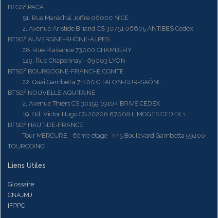
BTGS² PACA
51, Rue Maréchal Joffre 06000 NICE
2, Avenue Aristide Briand CS 30751 06605 ANTIBES Cedex
BTSG² AUVERGNE-RHÔNE-ALPES
28, Rue Plaisance 73000 CHAMBERY
129, Rue Chaponnay - 69003 LYON
BTSG² BOURGOGNE-FRANCHE COMTE
22, Quai Gambetta 71100 CHALON-SUR-SAÔNE
BTSG² NOUVELLE AQUITAINE
2, Avenue Thiers CS 30159 19104 BRIVE CEDEX
19, Bd. Victor Hugo CS 20206 87006 LIMOGES CEDEX 1
BTSG² HAUT-DE-FRANCE
Tour MERCURE - 6ème étage- 445 Boulevard Gambetta 59200
TOURCOING
Liens Utiles
Glossaire
CNAJMJ
IFPPC