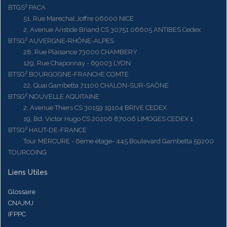
BTGS² PACA
51, Rue Maréchal Joffre 06000 NICE
2, Avenue Aristide Briand CS 30751 06605 ANTIBES Cedex
BTSG² AUVERGNE-RHÔNE-ALPES
28, Rue Plaisance 73000 CHAMBERY
129, Rue Chaponnay - 69003 LYON
BTSG² BOURGOGNE-FRANCHE COMTE
22, Quai Gambetta 71100 CHALON-SUR-SAÔNE
BTSG² NOUVELLE AQUITAINE
2, Avenue Thiers CS 30159 19104 BRIVE CEDEX
19, Bd. Victor Hugo CS 20206 87006 LIMOGES CEDEX 1
BTSG² HAUT-DE-FRANCE
Tour MERCURE - 6ème étage- 445 Boulevard Gambetta 59200
TOURCOING
Liens Utiles
Glossaire
CNAJMJ
IFPPC