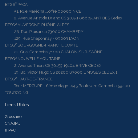
BTGS² PACA
51, Rue Maréchal Joffre 06000 NICE
2, Avenue Aristide Briand CS 30751 06605 ANTIBES Cedex
BTSG² AUVERGNE-RHÔNE-ALPES
28, Rue Plaisance 73000 CHAMBERY
129, Rue Chaponnay - 69003 LYON
BTSG² BOURGOGNE-FRANCHE COMTE
22, Quai Gambetta 71100 CHALON-SUR-SAÔNE
BTSG² NOUVELLE AQUITAINE
2, Avenue Thiers CS 30159 19104 BRIVE CEDEX
19, Bd. Victor Hugo CS 20206 87006 LIMOGES CEDEX 1
BTSG² HAUT-DE-FRANCE
Tour MERCURE - 6ème étage- 445 Boulevard Gambetta 59200
TOURCOING
Liens Utiles
Glossaire
CNAJMJ
IFPPC